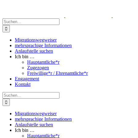
Zum
Inhalt
springen
Suche
nach:
Migrationswegweiser
mehrsprachige Informationen
Anlaufstelle suchen
Ich bin …
Hauptamtliche*r
Zugezogen
Freiwillige*r / Ehrenamtliche*r
Engagement
Kontakt
Suche
nach:
Migrationswegweiser
mehrsprachige Informationen
Anlaufstelle suchen
Ich bin …
Hauptamtliche*r