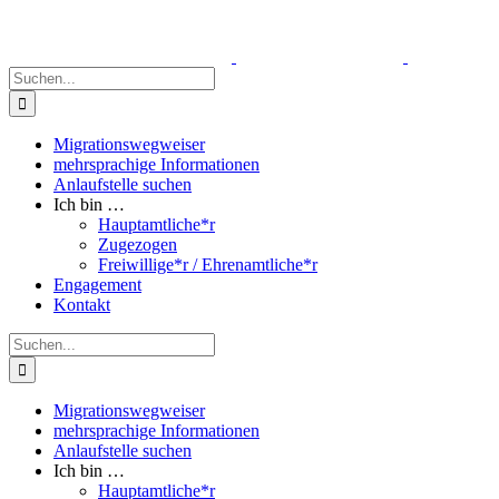
Zum
Inhalt
springen
Suche
nach:
Migrationswegweiser
mehrsprachige Informationen
Anlaufstelle suchen
Ich bin …
Hauptamtliche*r
Zugezogen
Freiwillige*r / Ehrenamtliche*r
Engagement
Kontakt
Suche
nach:
Migrationswegweiser
mehrsprachige Informationen
Anlaufstelle suchen
Ich bin …
Hauptamtliche*r