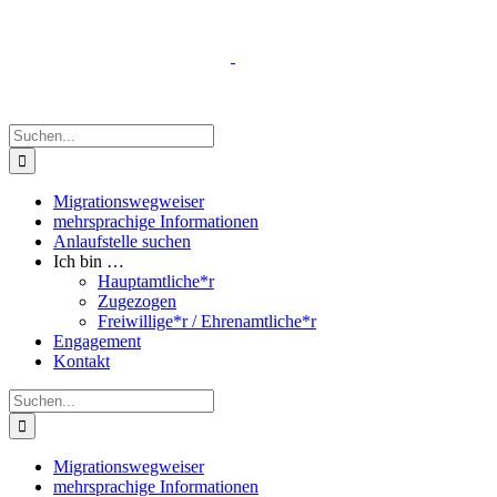
Zum
Inhalt
springen
Suche
nach:
Migrationswegweiser
mehrsprachige Informationen
Anlaufstelle suchen
Ich bin …
Hauptamtliche*r
Zugezogen
Freiwillige*r / Ehrenamtliche*r
Engagement
Kontakt
Suche
nach:
Migrationswegweiser
mehrsprachige Informationen