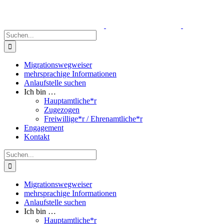
Zum
Inhalt
springen
Suche
nach:
Migrationswegweiser
mehrsprachige Informationen
Anlaufstelle suchen
Ich bin …
Hauptamtliche*r
Zugezogen
Freiwillige*r / Ehrenamtliche*r
Engagement
Kontakt
Suche
nach:
Migrationswegweiser
mehrsprachige Informationen
Anlaufstelle suchen
Ich bin …
Hauptamtliche*r