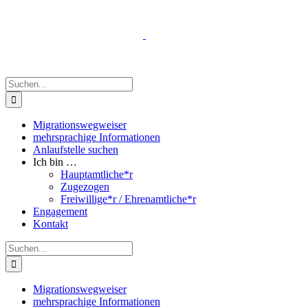
Zum
Inhalt
springen
Suche
nach:
Migrationswegweiser
mehrsprachige Informationen
Anlaufstelle suchen
Ich bin …
Hauptamtliche*r
Zugezogen
Freiwillige*r / Ehrenamtliche*r
Engagement
Kontakt
Suche
nach:
Migrationswegweiser
mehrsprachige Informationen