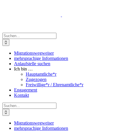
Zum
Inhalt
springen
Suche
nach:
Migrationswegweiser
mehrsprachige Informationen
Anlaufstelle suchen
Ich bin …
Hauptamtliche*r
Zugezogen
Freiwillige*r / Ehrenamtliche*r
Engagement
Kontakt
Suche
nach:
Migrationswegweiser
mehrsprachige Informationen