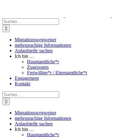
Zum
Inhalt
springen
Suche
nach:
Migrationswegweiser
mehrsprachige Informationen
Anlaufstelle suchen
Ich bin …
Hauptamtliche*r
Zugezogen
Freiwillige*r / Ehrenamtliche*r
Engagement
Kontakt
Suche
nach:
Migrationswegweiser
mehrsprachige Informationen
Anlaufstelle suchen
Ich bin …
Hauptamtliche*r