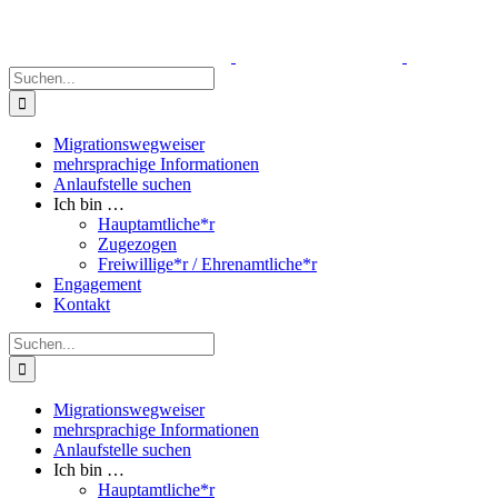
Zum
Inhalt
springen
Suche
nach:
Migrationswegweiser
mehrsprachige Informationen
Anlaufstelle suchen
Ich bin …
Hauptamtliche*r
Zugezogen
Freiwillige*r / Ehrenamtliche*r
Engagement
Kontakt
Suche
nach:
Migrationswegweiser
mehrsprachige Informationen
Anlaufstelle suchen
Ich bin …
Hauptamtliche*r