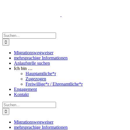
Zum
Inhalt
springen
Suche
nach:
Migrationswegweiser
mehrsprachige Informationen
Anlaufstelle suchen
Ich bin …
Hauptamtliche*r
Zugezogen
Freiwillige*r / Ehrenamtliche*r
Engagement
Kontakt
Suche
nach:
Migrationswegweiser
mehrsprachige Informationen