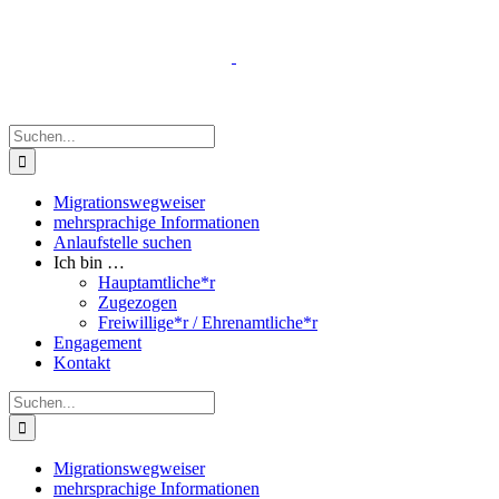
Zum
Inhalt
springen
Suche
nach:
Migrationswegweiser
mehrsprachige Informationen
Anlaufstelle suchen
Ich bin …
Hauptamtliche*r
Zugezogen
Freiwillige*r / Ehrenamtliche*r
Engagement
Kontakt
Suche
nach:
Migrationswegweiser
mehrsprachige Informationen