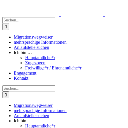
Zum
Inhalt
springen
Suche
nach:
Migrationswegweiser
mehrsprachige Informationen
Anlaufstelle suchen
Ich bin …
Hauptamtliche*r
Zugezogen
Freiwillige*r / Ehrenamtliche*r
Engagement
Kontakt
Suche
nach:
Migrationswegweiser
mehrsprachige Informationen
Anlaufstelle suchen
Ich bin …
Hauptamtliche*r