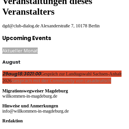
Veranstaltungen dieses
Veranstalters
dgd@club-dialog.de
Alexanderstraße 7, 10178 Berlin
Upcoming Events
Aktueller Monat
August
29
aug
18:30
21:00
Gespräch zur Landtagswahl Sachsen-Anhalt
Gespräch mit der Community von casadeutsch
2026
Migrationswegweiser Magdeburg
willkommen-in-magdeburg.de
Hinweise und Anmerkungen
info@willkommen-in-magdeburg.de
Redaktion