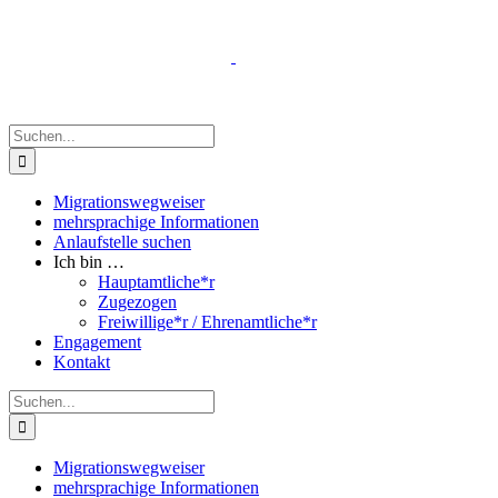
Zum
Inhalt
springen
Suche
nach:
Migrationswegweiser
mehrsprachige Informationen
Anlaufstelle suchen
Ich bin …
Hauptamtliche*r
Zugezogen
Freiwillige*r / Ehrenamtliche*r
Engagement
Kontakt
Suche
nach:
Migrationswegweiser
mehrsprachige Informationen