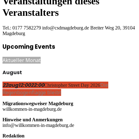
Veranstaltungen dieses
Veranstalters
Tel.: 0177 7582279
info@csdmagdeburg.de
Breiter Weg 20, 39104
Magdeburg
Upcoming Events
Aktueller Monat
August
22
aug
12:00
22:00
Die
Christopher Street Day 2026
Regenbogenflagge bleibt
Migrationswegweiser Magdeburg
willkommen-in-magdeburg.de
Hinweise und Anmerkungen
info@willkommen-in-magdeburg.de
Redaktion