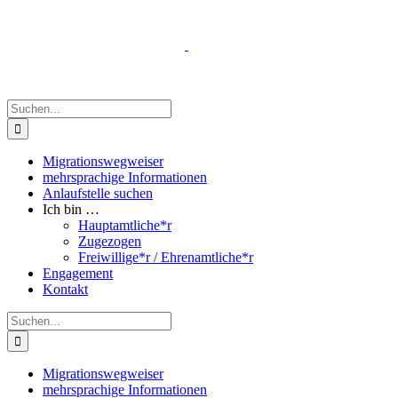
Zum
Inhalt
springen
Suche
nach:
Migrationswegweiser
mehrsprachige Informationen
Anlaufstelle suchen
Ich bin …
Hauptamtliche*r
Zugezogen
Freiwillige*r / Ehrenamtliche*r
Engagement
Kontakt
Suche
nach:
Migrationswegweiser
mehrsprachige Informationen