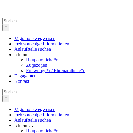
Zum
Inhalt
springen
Suche
nach:
Migrationswegweiser
mehrsprachige Informationen
Anlaufstelle suchen
Ich bin …
Hauptamtliche*r
Zugezogen
Freiwillige*r / Ehrenamtliche*r
Engagement
Kontakt
Suche
nach:
Migrationswegweiser
mehrsprachige Informationen
Anlaufstelle suchen
Ich bin …
Hauptamtliche*r