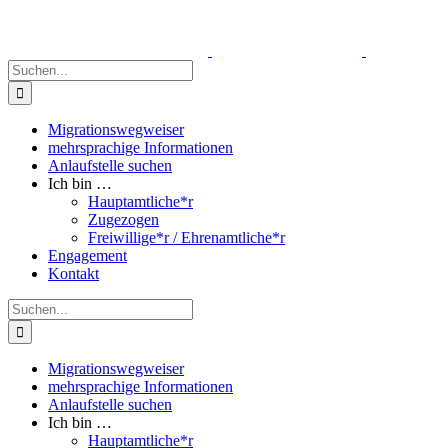
Zum
Inhalt
springen
Suche
nach:
Migrationswegweiser
mehrsprachige Informationen
Anlaufstelle suchen
Ich bin …
Hauptamtliche*r
Zugezogen
Freiwillige*r / Ehrenamtliche*r
Engagement
Kontakt
Suche
nach:
Migrationswegweiser
mehrsprachige Informationen
Anlaufstelle suchen
Ich bin …
Hauptamtliche*r