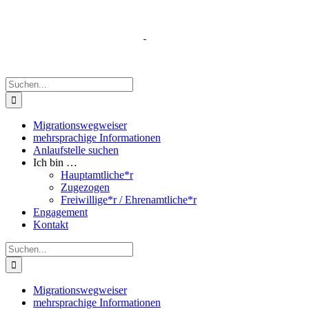
Zum
Inhalt
springen
Suche
nach:
Migrationswegweiser
mehrsprachige Informationen
Anlaufstelle suchen
Ich bin …
Hauptamtliche*r
Zugezogen
Freiwillige*r / Ehrenamtliche*r
Engagement
Kontakt
Suche
nach:
Migrationswegweiser
mehrsprachige Informationen