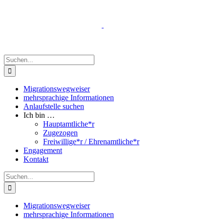
Zum
Inhalt
springen
Suche
nach:
Migrationswegweiser
mehrsprachige Informationen
Anlaufstelle suchen
Ich bin …
Hauptamtliche*r
Zugezogen
Freiwillige*r / Ehrenamtliche*r
Engagement
Kontakt
Suche
nach:
Migrationswegweiser
mehrsprachige Informationen