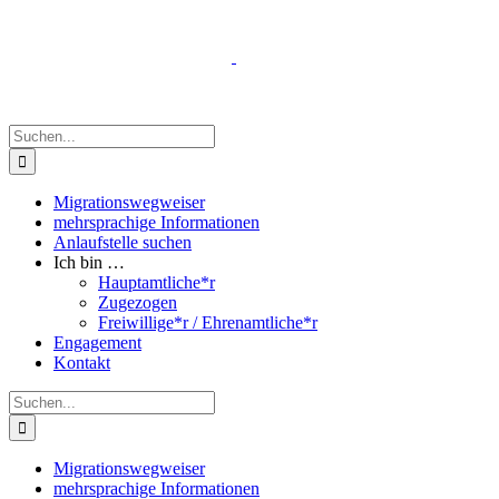
Zum
Inhalt
springen
Suche
nach:
Migrationswegweiser
mehrsprachige Informationen
Anlaufstelle suchen
Ich bin …
Hauptamtliche*r
Zugezogen
Freiwillige*r / Ehrenamtliche*r
Engagement
Kontakt
Suche
nach:
Migrationswegweiser
mehrsprachige Informationen