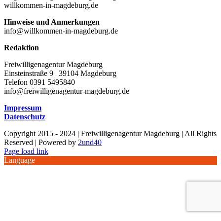
willkommen-in-magdeburg.de
Hinweise und Anmerkungen
info@willkommen-in-magdeburg.de
Redaktion
Freiwilligenagentur Magdeburg
Einsteinstraße 9 | 39104 Magdeburg
Telefon 0391 5495840
info@freiwilligenagentur-magdeburg.de
Impressum
Datenschutz
Copyright 2015 - 2024 | Freiwilligenagentur Magdeburg | All Rights
Reserved | Powered by
2und40
Facebook
Instagram
YouTube
Page load link
Language
Nach
oben