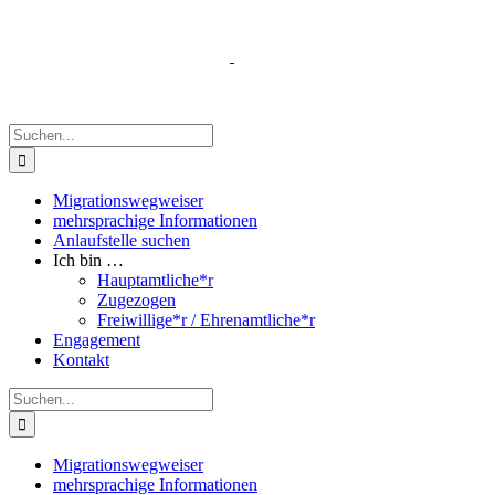
Zum
Inhalt
springen
Suche
nach:
Migrationswegweiser
mehrsprachige Informationen
Anlaufstelle suchen
Ich bin …
Hauptamtliche*r
Zugezogen
Freiwillige*r / Ehrenamtliche*r
Engagement
Kontakt
Suche
nach:
Migrationswegweiser
mehrsprachige Informationen