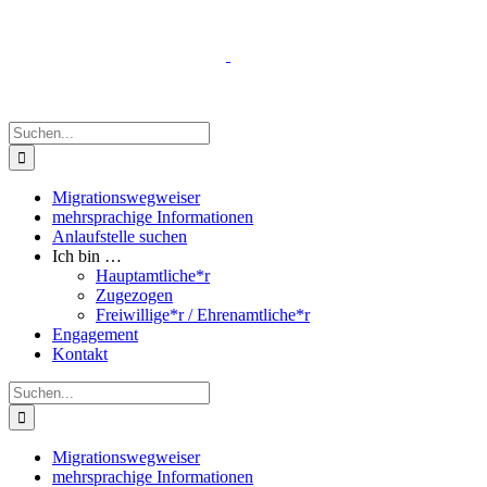
Zum
Inhalt
springen
Suche
nach:
Migrationswegweiser
mehrsprachige Informationen
Anlaufstelle suchen
Ich bin …
Hauptamtliche*r
Zugezogen
Freiwillige*r / Ehrenamtliche*r
Engagement
Kontakt
Suche
nach:
Migrationswegweiser
mehrsprachige Informationen