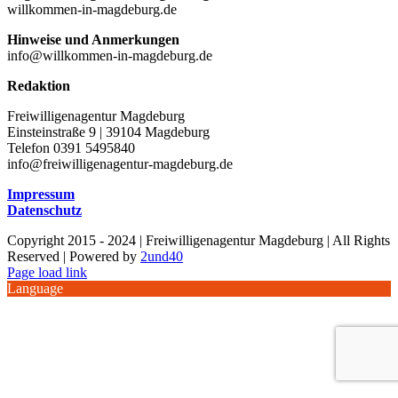
willkommen-in-magdeburg.de
Hinweise und Anmerkungen
info@willkommen-in-magdeburg.de
Redaktion
Freiwilligenagentur Magdeburg
Einsteinstraße 9 | 39104 Magdeburg
Telefon 0391 5495840
info@freiwilligenagentur-magdeburg.de
Impressum
Datenschutz
Copyright 2015 - 2024 | Freiwilligenagentur Magdeburg | All Rights
Reserved | Powered by
2und40
Facebook
Instagram
YouTube
Page load link
Language
Nach
oben