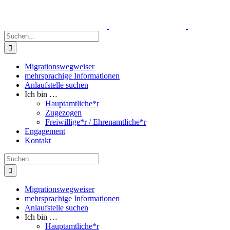
Zum
Inhalt
springen
Suche
nach:
Migrationswegweiser
mehrsprachige Informationen
Anlaufstelle suchen
Ich bin …
Hauptamtliche*r
Zugezogen
Freiwillige*r / Ehrenamtliche*r
Engagement
Kontakt
Suche
nach:
Migrationswegweiser
mehrsprachige Informationen
Anlaufstelle suchen
Ich bin …
Hauptamtliche*r