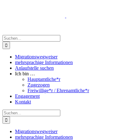
Zum
Inhalt
springen
Suche
nach:
Migrationswegweiser
mehrsprachige Informationen
Anlaufstelle suchen
Ich bin …
Hauptamtliche*r
Zugezogen
Freiwillige*r / Ehrenamtliche*r
Engagement
Kontakt
Suche
nach:
Migrationswegweiser
mehrsprachige Informationen