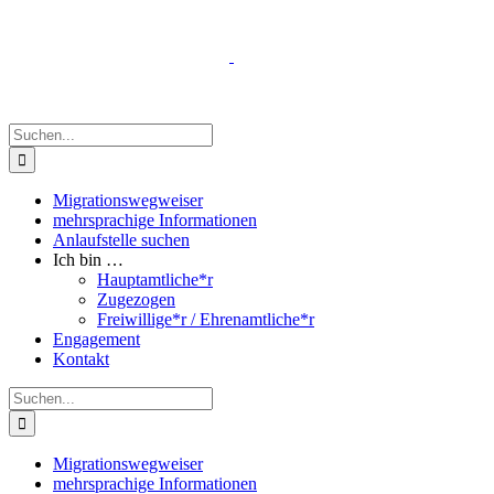
Zum
Inhalt
springen
Suche
nach:
Migrationswegweiser
mehrsprachige Informationen
Anlaufstelle suchen
Ich bin …
Hauptamtliche*r
Zugezogen
Freiwillige*r / Ehrenamtliche*r
Engagement
Kontakt
Suche
nach:
Migrationswegweiser
mehrsprachige Informationen