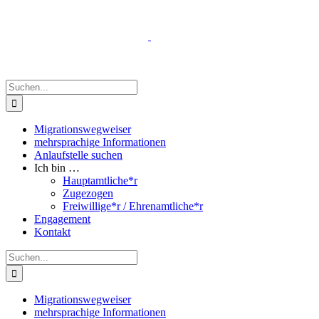
Zum
Inhalt
springen
Suche
nach:
Migrationswegweiser
mehrsprachige Informationen
Anlaufstelle suchen
Ich bin …
Hauptamtliche*r
Zugezogen
Freiwillige*r / Ehrenamtliche*r
Engagement
Kontakt
Suche
nach:
Migrationswegweiser
mehrsprachige Informationen