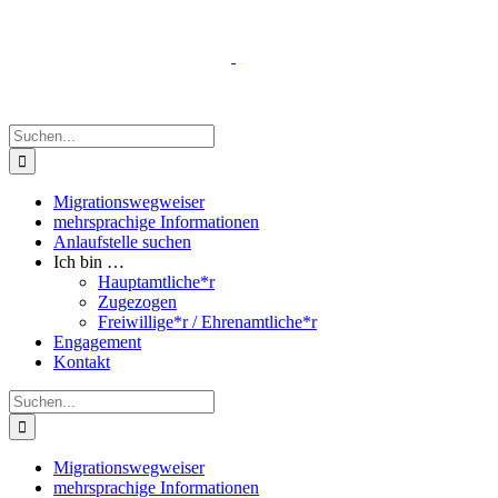
Zum
Inhalt
springen
Suche
nach:
Migrationswegweiser
mehrsprachige Informationen
Anlaufstelle suchen
Ich bin …
Hauptamtliche*r
Zugezogen
Freiwillige*r / Ehrenamtliche*r
Engagement
Kontakt
Suche
nach:
Migrationswegweiser
mehrsprachige Informationen