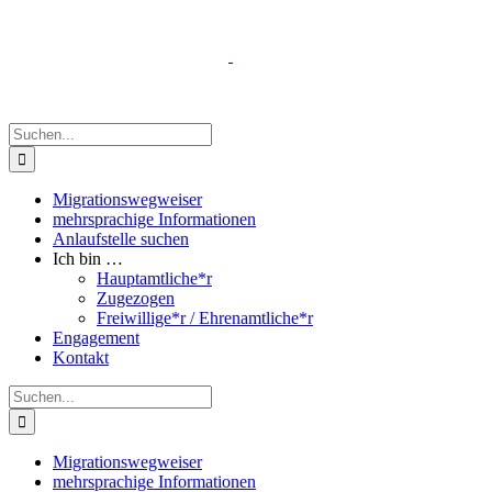
Zum
Inhalt
springen
Suche
nach:
Migrationswegweiser
mehrsprachige Informationen
Anlaufstelle suchen
Ich bin …
Hauptamtliche*r
Zugezogen
Freiwillige*r / Ehrenamtliche*r
Engagement
Kontakt
Suche
nach:
Migrationswegweiser
mehrsprachige Informationen