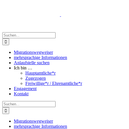
Zum
Inhalt
springen
Suche
nach:
Migrationswegweiser
mehrsprachige Informationen
Anlaufstelle suchen
Ich bin …
Hauptamtliche*r
Zugezogen
Freiwillige*r / Ehrenamtliche*r
Engagement
Kontakt
Suche
nach:
Migrationswegweiser
mehrsprachige Informationen