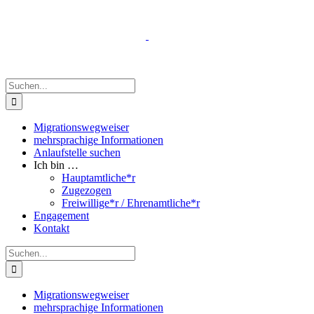
Zum
Inhalt
springen
Suche
nach:
Migrationswegweiser
mehrsprachige Informationen
Anlaufstelle suchen
Ich bin …
Hauptamtliche*r
Zugezogen
Freiwillige*r / Ehrenamtliche*r
Engagement
Kontakt
Suche
nach:
Migrationswegweiser
mehrsprachige Informationen