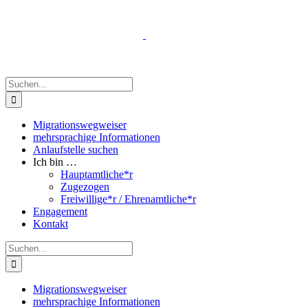
Zum
Inhalt
springen
Suche
nach:
Migrationswegweiser
mehrsprachige Informationen
Anlaufstelle suchen
Ich bin …
Hauptamtliche*r
Zugezogen
Freiwillige*r / Ehrenamtliche*r
Engagement
Kontakt
Suche
nach:
Migrationswegweiser
mehrsprachige Informationen