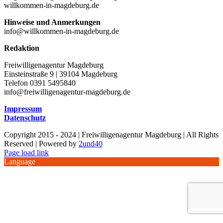
willkommen-in-magdeburg.de
Hinweise und Anmerkungen
info@willkommen-in-magdeburg.de
Redaktion
Freiwilligenagentur Magdeburg
Einsteinstraße 9 | 39104 Magdeburg
Telefon 0391 5495840
info@freiwilligenagentur-magdeburg.de
Impressum
Datenschutz
Copyright 2015 - 2024 | Freiwilligenagentur Magdeburg | All Rights
Reserved | Powered by
2und40
Facebook
Instagram
YouTube
Page load link
Language
Nach
oben