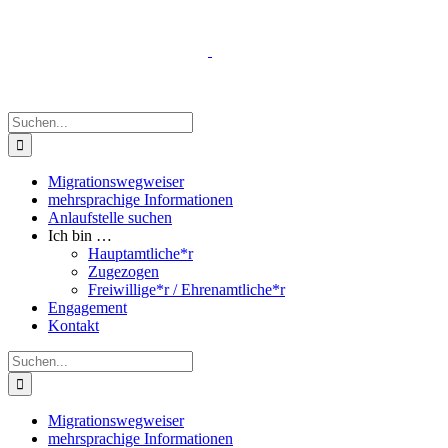
Zum
Inhalt
springen
Suche
nach:
Migrationswegweiser
mehrsprachige Informationen
Anlaufstelle suchen
Ich bin …
Hauptamtliche*r
Zugezogen
Freiwillige*r / Ehrenamtliche*r
Engagement
Kontakt
Suche
nach:
Migrationswegweiser
mehrsprachige Informationen