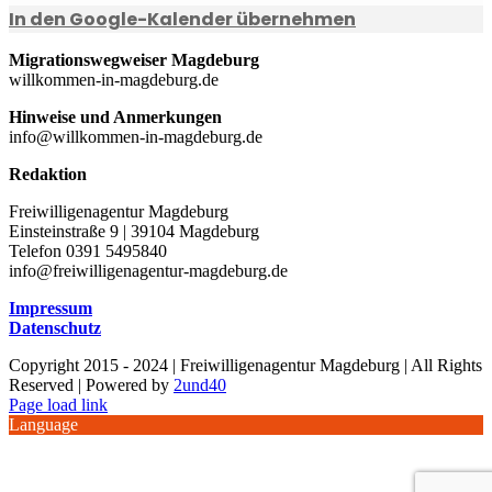
In den Google-Kalender übernehmen
Migrationswegweiser Magdeburg
willkommen-in-magdeburg.de
Hinweise und Anmerkungen
info@willkommen-in-magdeburg.de
Redaktion
Freiwilligenagentur Magdeburg
Einsteinstraße 9 | 39104 Magdeburg
Telefon 0391 5495840
info@freiwilligenagentur-magdeburg.de
Impressum
Datenschutz
Copyright 2015 - 2024 | Freiwilligenagentur Magdeburg | All Rights
Reserved | Powered by
2und40
Facebook
Instagram
YouTube
Page load link
Language
Nach
oben