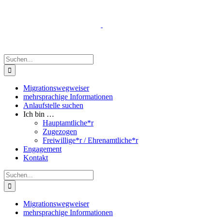
Zum
Inhalt
springen
Suche
nach:
Migrationswegweiser
mehrsprachige Informationen
Anlaufstelle suchen
Ich bin …
Hauptamtliche*r
Zugezogen
Freiwillige*r / Ehrenamtliche*r
Engagement
Kontakt
Suche
nach:
Migrationswegweiser
mehrsprachige Informationen