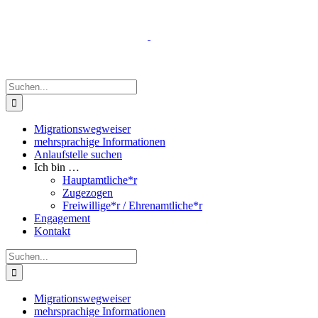
Zum
Inhalt
springen
Suche
nach:
Migrationswegweiser
mehrsprachige Informationen
Anlaufstelle suchen
Ich bin …
Hauptamtliche*r
Zugezogen
Freiwillige*r / Ehrenamtliche*r
Engagement
Kontakt
Suche
nach:
Migrationswegweiser
mehrsprachige Informationen