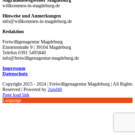
Migrationswegweiser Magdeburg
willkommen-in-magdeburg.de
Hinweise und Anmerkungen
info@willkommen-in-magdeburg.de
Redaktion
Freiwilligenagentur Magdeburg
Einsteinstraße 9 | 39104 Magdeburg
Telefon 0391 5495840
info@freiwilligenagentur-magdeburg.de
Impressum
Datenschutz
Copyright 2015 - 2024 | Freiwilligenagentur Magdeburg | All Rights
Reserved | Powered by
2und40
Facebook
Instagram
YouTube
Page load link
Language
Nach
oben