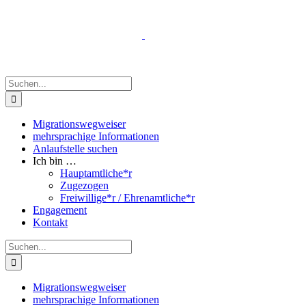
Zum
Inhalt
springen
Suche
nach:
Migrationswegweiser
mehrsprachige Informationen
Anlaufstelle suchen
Ich bin …
Hauptamtliche*r
Zugezogen
Freiwillige*r / Ehrenamtliche*r
Engagement
Kontakt
Suche
nach:
Migrationswegweiser
mehrsprachige Informationen