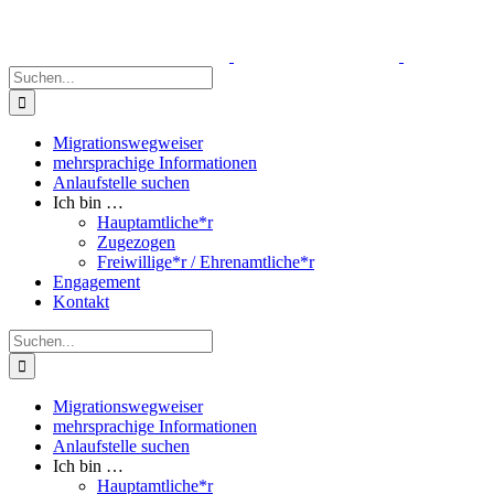
Zum
Inhalt
springen
Suche
nach:
Migrationswegweiser
mehrsprachige Informationen
Anlaufstelle suchen
Ich bin …
Hauptamtliche*r
Zugezogen
Freiwillige*r / Ehrenamtliche*r
Engagement
Kontakt
Suche
nach:
Migrationswegweiser
mehrsprachige Informationen
Anlaufstelle suchen
Ich bin …
Hauptamtliche*r