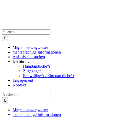
Zum
Inhalt
springen
Suche
nach:
Migrationswegweiser
mehrsprachige Informationen
Anlaufstelle suchen
Ich bin …
Hauptamtliche*r
Zugezogen
Freiwillige*r / Ehrenamtliche*r
Engagement
Kontakt
Suche
nach:
Migrationswegweiser
mehrsprachige Informationen