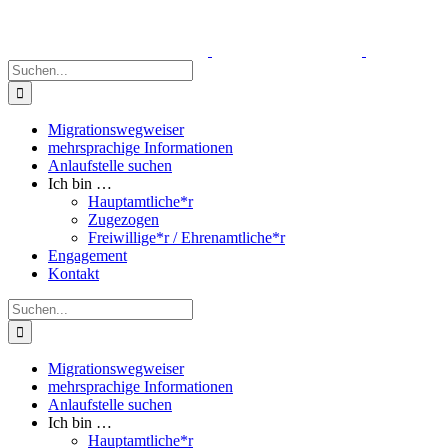
Zum
Inhalt
springen
Suche
nach:
Migrationswegweiser
mehrsprachige Informationen
Anlaufstelle suchen
Ich bin …
Hauptamtliche*r
Zugezogen
Freiwillige*r / Ehrenamtliche*r
Engagement
Kontakt
Suche
nach:
Migrationswegweiser
mehrsprachige Informationen
Anlaufstelle suchen
Ich bin …
Hauptamtliche*r