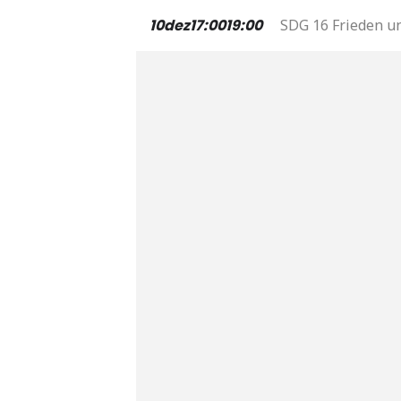
10
dez
17:00
19:00
SDG 16 Frieden un