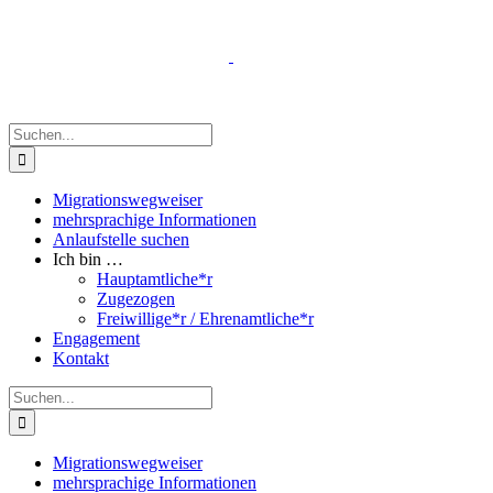
Zum
Inhalt
springen
Suche
nach:
Migrationswegweiser
mehrsprachige Informationen
Anlaufstelle suchen
Ich bin …
Hauptamtliche*r
Zugezogen
Freiwillige*r / Ehrenamtliche*r
Engagement
Kontakt
Suche
nach:
Migrationswegweiser
mehrsprachige Informationen