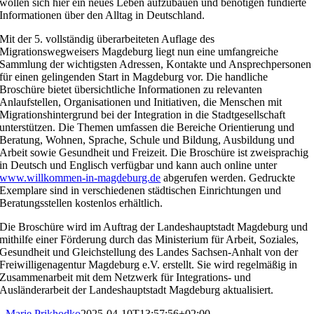
wollen sich hier ein neues Leben aufzubauen und benötigen fundierte
Informationen über den Alltag in Deutschland.
Mit der 5. vollständig überarbeiteten Auflage des
Migrationswegweisers Magdeburg liegt nun eine umfangreiche
Sammlung der wichtigsten Adressen, Kontakte und Ansprechpersonen
für einen gelingenden Start in Magdeburg vor. Die handliche
Broschüre bietet übersichtliche Informationen zu relevanten
Anlaufstellen, Organisationen und Initiativen, die Menschen mit
Migrationshintergrund bei der Integration in die Stadtgesellschaft
unterstützen. ​Die Themen umfassen die Bereiche Orientierung und
Beratung, Wohnen, Sprache, Schule und Bildung, Ausbildung und
Arbeit sowie Gesundheit und Freizeit. ​Die Broschüre ist zweisprachig
in Deutsch und Englisch verfügbar und kann auch online unter
www.willkommen-in-magdeburg.de
abgerufen werden. Gedruckte
Exemplare sind in verschiedenen städtischen Einrichtungen und
Beratungsstellen kostenlos erhältlich.
Die Broschüre wird im Auftrag der Landeshauptstadt Magdeburg und
mithilfe einer Förderung durch das Ministerium für Arbeit, Soziales,
Gesundheit und Gleichstellung des Landes Sachsen-Anhalt von der
Freiwilligenagentur Magdeburg e.V. erstellt. Sie wird regelmäßig in
Zusammenarbeit mit dem Netzwerk für Integrations- und
Ausländerarbeit der Landeshauptstadt Magdeburg aktualisiert.
Marie Prikhodko
2025-04-10T13:57:56+02:00