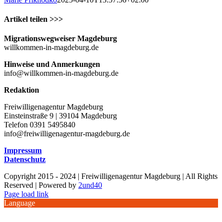
Artikel teilen >>>
Facebook
X
WhatsApp
Pinterest
E-
Migrationswegweiser Magdeburg
Mail
willkommen-in-magdeburg.de
Hinweise und Anmerkungen
info@willkommen-in-magdeburg.de
Redaktion
Freiwilligenagentur Magdeburg
Einsteinstraße 9 | 39104 Magdeburg
Telefon 0391 5495840
info@freiwilligenagentur-magdeburg.de
Impressum
Datenschutz
Copyright 2015 - 2024 | Freiwilligenagentur Magdeburg | All Rights
Reserved | Powered by
2und40
Facebook
Instagram
YouTube
Page load link
Language
Nach
oben