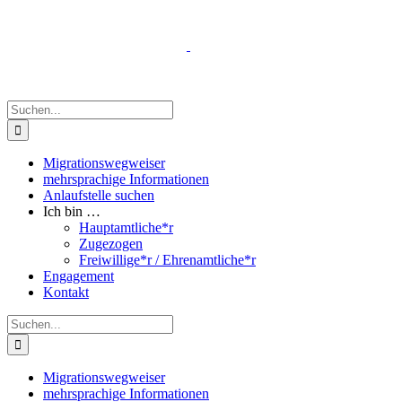
Zum
Inhalt
springen
Suche
nach:
Migrationswegweiser
mehrsprachige Informationen
Anlaufstelle suchen
Ich bin …
Hauptamtliche*r
Zugezogen
Freiwillige*r / Ehrenamtliche*r
Engagement
Kontakt
Suche
nach:
Migrationswegweiser
mehrsprachige Informationen