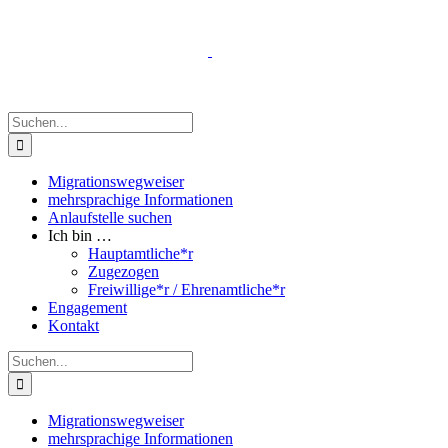
Zum
Inhalt
springen
Suche
nach:
Migrationswegweiser
mehrsprachige Informationen
Anlaufstelle suchen
Ich bin …
Hauptamtliche*r
Zugezogen
Freiwillige*r / Ehrenamtliche*r
Engagement
Kontakt
Suche
nach:
Migrationswegweiser
mehrsprachige Informationen