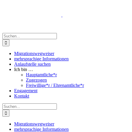
Zum
Inhalt
springen
Suche
nach:
Migrationswegweiser
mehrsprachige Informationen
Anlaufstelle suchen
Ich bin …
Hauptamtliche*r
Zugezogen
Freiwillige*r / Ehrenamtliche*r
Engagement
Kontakt
Suche
nach:
Migrationswegweiser
mehrsprachige Informationen