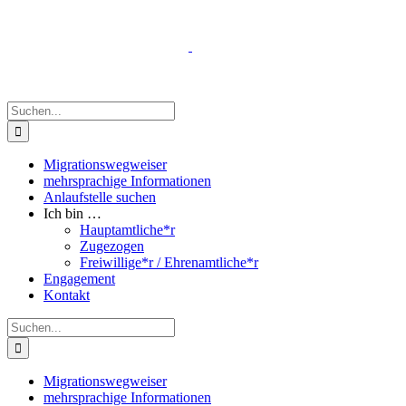
Zum
Inhalt
springen
Suche
nach:
Migrationswegweiser
mehrsprachige Informationen
Anlaufstelle suchen
Ich bin …
Hauptamtliche*r
Zugezogen
Freiwillige*r / Ehrenamtliche*r
Engagement
Kontakt
Suche
nach:
Migrationswegweiser
mehrsprachige Informationen