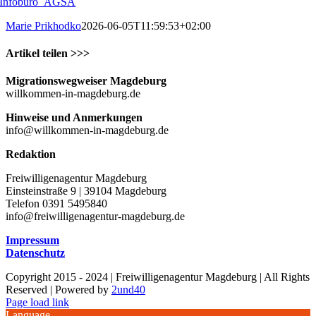
Infobüro_AGSA
Marie Prikhodko
2026-06-05T11:59:53+02:00
Artikel teilen >>>
Facebook
X
WhatsApp
Pinterest
E-
Migrationswegweiser Magdeburg
Mail
willkommen-in-magdeburg.de
Hinweise und Anmerkungen
info@willkommen-in-magdeburg.de
Redaktion
Freiwilligenagentur Magdeburg
Einsteinstraße 9 | 39104 Magdeburg
Telefon 0391 5495840
info@freiwilligenagentur-magdeburg.de
Impressum
Datenschutz
Copyright 2015 - 2024 | Freiwilligenagentur Magdeburg | All Rights
Reserved | Powered by
2und40
Facebook
Instagram
YouTube
Page load link
Language