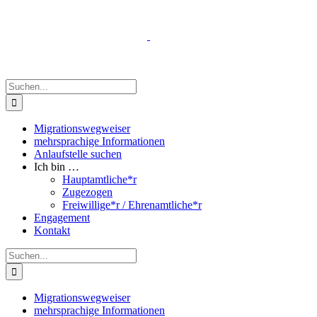
Zum
Inhalt
springen
Suche
nach:
Migrationswegweiser
mehrsprachige Informationen
Anlaufstelle suchen
Ich bin …
Hauptamtliche*r
Zugezogen
Freiwillige*r / Ehrenamtliche*r
Engagement
Kontakt
Suche
nach:
Migrationswegweiser
mehrsprachige Informationen