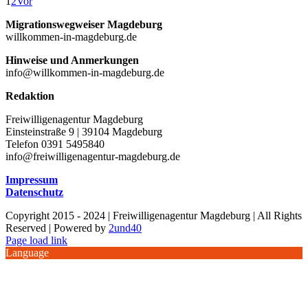
1
2
Vor
Migrationswegweiser Magdeburg
willkommen-in-magdeburg.de
Hinweise und Anmerkungen
info@willkommen-in-magdeburg.de
Redaktion
Freiwilligenagentur Magdeburg
Einsteinstraße 9 | 39104 Magdeburg
Telefon 0391 5495840
info@freiwilligenagentur-magdeburg.de
Impressum
Datenschutz
Copyright 2015 - 2024 | Freiwilligenagentur Magdeburg | All Rights
Reserved | Powered by
2und40
Facebook
Instagram
YouTube
Page load link
Language
Nach
oben