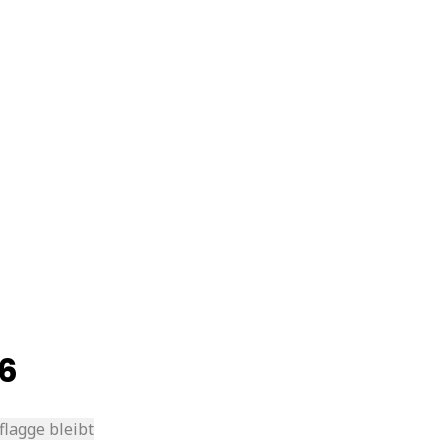
26
lagge bleibt