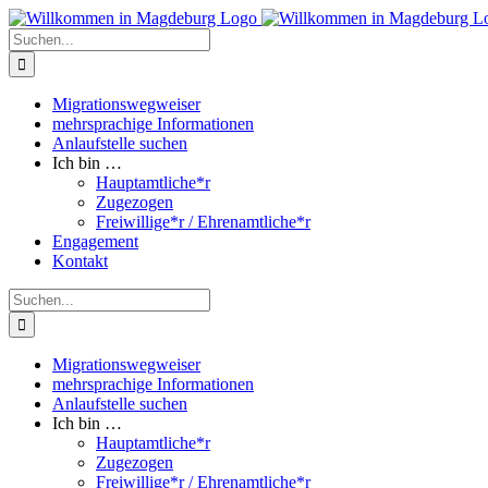
Zum
Inhalt
Suche
springen
nach:
Migrationswegweiser
mehrsprachige Informationen
Anlaufstelle suchen
Ich bin …
Hauptamtliche*r
Zugezogen
Freiwillige*r / Ehrenamtliche*r
Engagement
Kontakt
Suche
nach:
Migrationswegweiser
mehrsprachige Informationen
Anlaufstelle suchen
Ich bin …
Hauptamtliche*r
Zugezogen
Freiwillige*r / Ehrenamtliche*r