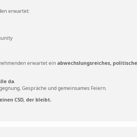
den erwartet:
munity
ilnehmenden erwartet ein
abwechslungsreiches, politische
alle da
.
 Begegnung, Gespräche und gemeinsames Feiern.
inen CSD, der bleibt.