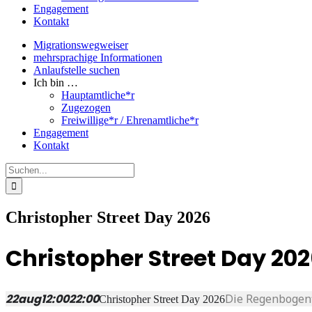
Engagement
Kontakt
Migrationswegweiser
mehrsprachige Informationen
Anlaufstelle suchen
Ich bin …
Hauptamtliche*r
Zugezogen
Freiwillige*r / Ehrenamtliche*r
Engagement
Kontakt
Suche
nach:
Christopher Street Day 2026
Christopher Street Day 20
22
aug
12:00
22:00
Die Regenbogenf
Christopher Street Day 2026